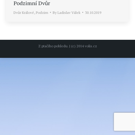
Podzimní Dvůr
Dvůr Králové
,
Podzim
By
Ladislav Válek
30.10.2019
Z ptačího pohledu. | (c) 2014 volis.cz