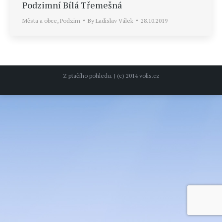
Podzimní Bílá Třemešná
Města a obce
,
Podzim
By
Ladislav Válek
28.10.2019
Z ptačího pohledu. | (c) 2014 volis.cz