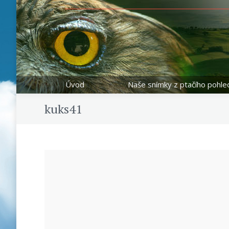
Úvod
Naše snímky z ptačího pohle
kuks41