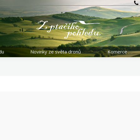
du
Novinky ze světa dronů
Komerce