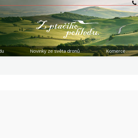
du
Novinky ze světa dronů
Komerce