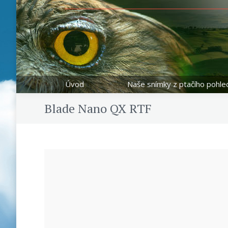
Úvod
Naše snímky z ptačího pohle
Blade Nano QX RTF