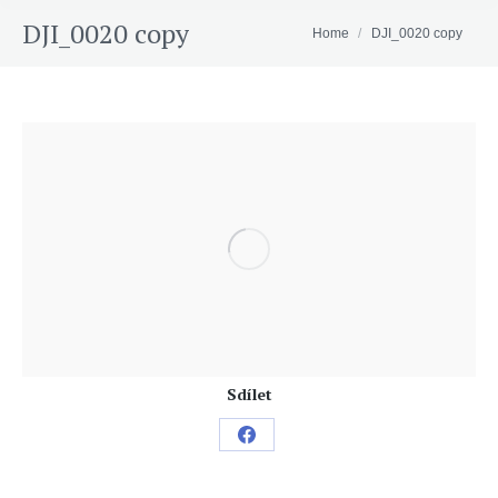
DJI_0020 copy
You are here:
Home
DJI_0020 copy
Sdílet
Share
on