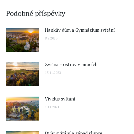
Podobné příspěvky
Hankův dům a Gymnázium svítání
8.9.2023
Zvična – ostrov v mracích
13.11.2022
Vividus svítání
1.11.2021
Dvůr svítání a západ slunce