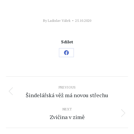
By
Ladislav Válek
25.10.2020
Sdílet
Share
on
Facebook
Post
PREVIOUS
navigation
Šindelářská věž má novou střechu
Previous
post:
NEXT
Zvičina v zimě
Next
post: