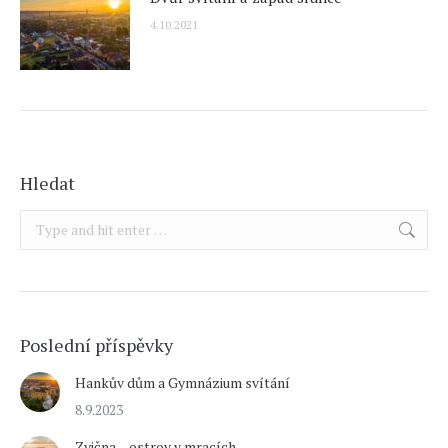
4.10.2021
Hledat
Search:
Poslední příspěvky
Hankův dům a Gymnázium svítání
8.9.2023
Zvična – ostrov v mracích