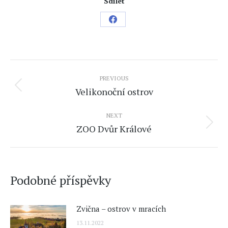
Sdílet
Share
on
Facebook
Post
PREVIOUS
navigation
Velikonoční ostrov
Previous
post:
NEXT
ZOO Dvůr Králové
Next
post:
Podobné příspěvky
Zvična – ostrov v mracích
13.11.2022